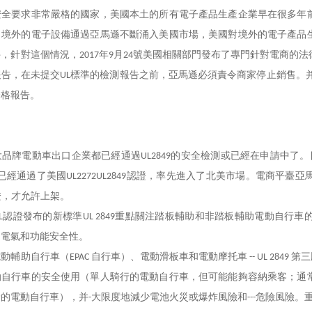
安全要求非常嚴格的國家，美國本土的所有電子產品生產企業早在很多年
，境外的電子設備通過亞馬遜不斷涌入美國市場，美國對境外的電子產品
件，針對這個情況，
年
月
號美國相關部門發布了專門針對電商的法
2017
9
24
報告，在未提交
標準的
檢測報告
之前，亞馬遜必須責令商家停止銷售。
UL
合格報告。
大品牌電動車出口企業都已經通過
的安全檢測或已經在申請中了。
UL2849
已經通過了美國
認證，率先進入了北美市場。電商平臺亞
UL2272UL2849
證，才允許上架。
認證發布的新標準
重點關注踏板輔助和非踏板輔助電動自行車
L
UL 2849
，電氣和功能安全性。
電動輔助自行車（
自行車）、電動滑板車和電動摩托車
第三
EPAC
-- UL 2849
動自行車的安全使用（單人騎行的電動自行車，但可能能夠容納乘客；通
野的電動自行車），并
大限度地減少電池火災或爆炸風險和
危險風險。
-
---