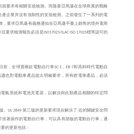
前就要求有相關安規檢測。而隨著亞馬遜在全球商業的戰略
生產企業并沒有強制性的安規檢測。之前發生了一系列的電
律，要求亞馬遜有義務通知在亞馬遜平臺上銷售的境外電商
并且要求
檢測報告
必須是
標準認可的
ISO17025/ILAC ISO 17025
目前，全球賣兩款電動自行車
，
和高科時代電動自
SC-1
EB-7
馬遜也對電動車產品提出明確要求，所有鋰電車產品，必須
的電氣系統和電池充電器，以解決與此類產品相關的特定問
版。
第三版的更新要求現在解決了
近的關鍵安全問
UL 2849
-
常坐著操作的電動自行車；可以具有踏板的電動自行車；通
重要的更新包括：