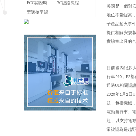
理
FCC認證時
證
3C認證流程
美國是一個對
間
型號核準認
地位不斷提高
證
子產品起火事
提供相關安規
實驗室出具的
目前國內很多
行車
，
都
P10
P2
通過
相關認
UL
年
月
日
2020
1
2
U
題，包括機械
電動自行車、
題，以支持電
常被認為是越