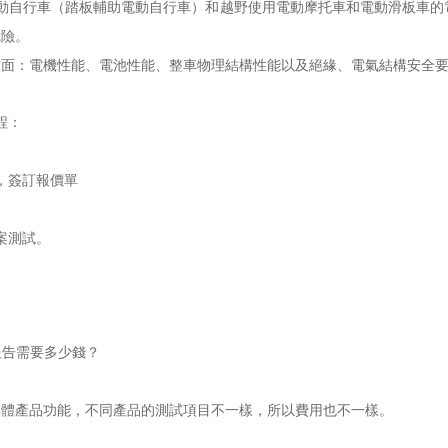
動自行車（踏板輔助電動自行車）和越野使用電動摩托車和電動滑板車的
危險。
方面：電機性能、電池性能、整車物理結構性能以及絕緣、電氣結構安全
程：
，簽訂報價單
案測試。
報告
需要多少錢？
具體產品功能，不同產品的測試項目不一樣，所以費用也不一樣。