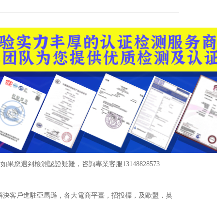
您遇到檢測認證疑難，咨詢專業客服13148828573
于解決客戶進駐亞馬遜，各大電商平臺，招投標，及歐盟，英