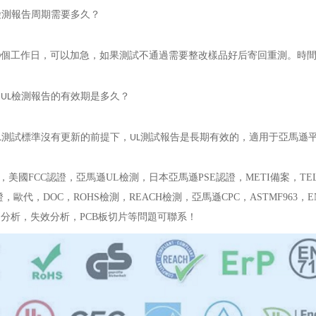
檢測報告
周期需要多久？
個工作日，可以加急，如果測試不通過需要整改樣品好后寄回重測。時
0
遜
檢測報告
的有效期是多久？
UL
測試標準沒有更新的前提下，
測試報告是長期有效的，適用于亞馬遜
L
UL
A，美國FCC認證，亞馬遜UL檢測，日本亞馬遜PSE認證，METI備案，
歐代，DOC，ROHS檢測，REACH檢測，亞馬遜CPC，ASTMF963，EN71-
分析，失效分析，PCB板切片等問題可聯系！