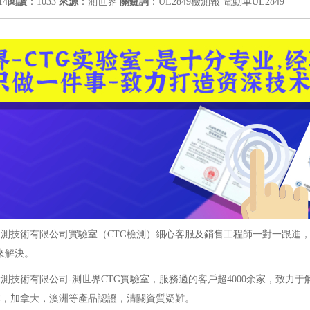
14
閱讀
：1033
來源
：測世界
關鍵詞
：UL2849檢測報 電動車UL2849
測技術有限公司實驗室（CTG檢測）細心客服及銷售工程師一對一跟進，如果
68 來解決。
測技術有限公司-測世界CTG實驗室，服務過的客戶超4000余家，致力
本，加拿大，澳洲等產品認證，清關資質疑難。