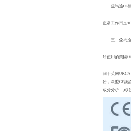
亞馬遜
UL
正常工作日是
1
三、亞馬
所使用的美國
U
關于英國UKC
驗，歐盟CE認證，
成分分析，異物