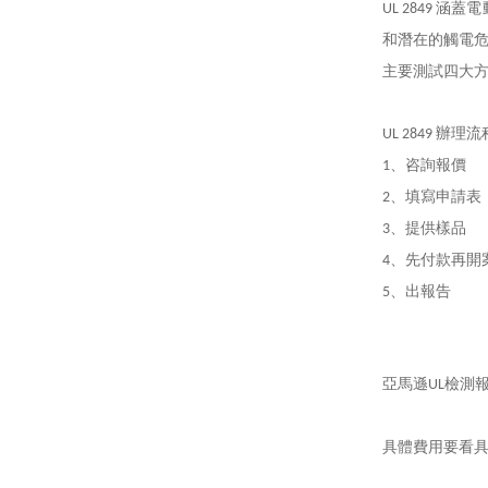
涵蓋電
UL 2849
和潛在的觸電
主要測試四大
辦理流
UL 2849
、咨詢報價
1
、填寫申請表
2
、提供樣品
3
、先付款再開
4
、出報告
5
亞馬遜
檢測
UL
具體費用要看