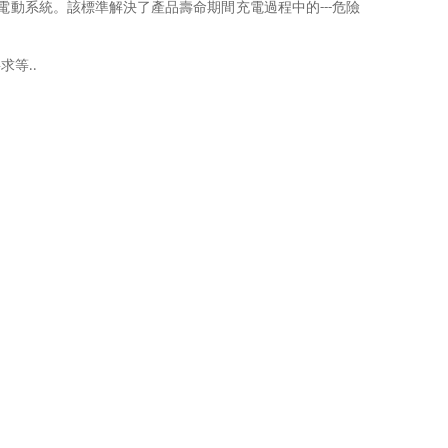
電動系統。該標準解決了產品壽命期間充電過程中的
危險
---
要求等
..