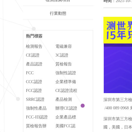
時間
：2021-10-
行業動態
熱門標簽
檢測報告
電磁兼容
CE認證
3C認證
產品認證
質檢報告
FCC
強制性認證
CCC認證
企業標準備
FCC認證
案
CE認證流程
SRRC認證
產品檢測
深圳市第三方檢
/400 089 09
強制性產品
辦理CE認證
認證
FCC-ID認證
企業產品標
深圳市第三方檢
質檢報告辦
準
美國FCC認
國，美國，日