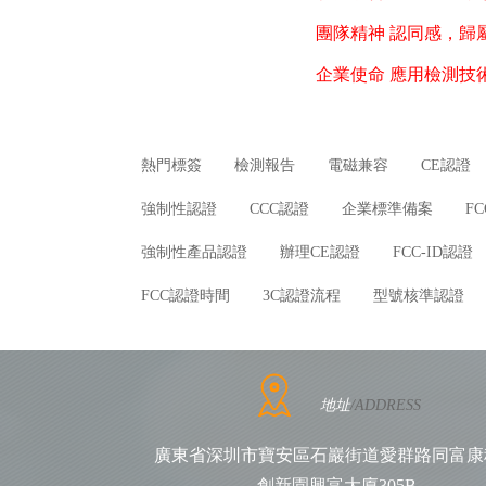
團隊精神 認同感，歸
企業使命 應用檢測技
熱門標簽
檢測報告
電磁兼容
CE認證
強制性認證
CCC認證
企業標準備案
F
強制性產品認證
辦理CE認證
FCC-ID認證
FCC認證時間
3C認證流程
型號核準認證
地址
/ADDRESS
廣東省深圳市寶安區石巖街道愛群路同富康
創新園興富大廈305B