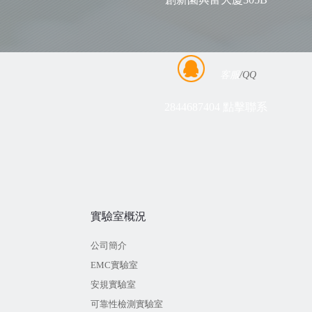
客服
/QQ
2844687404 點擊聯系
實驗室概況
公司簡介
EMC實驗室
安規實驗室
可靠性檢測實驗室